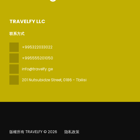
TRAVELFY LLC
联系方式
+995322033022
+995555201050
info@travelfy.ge
201 Nutsubidze Street
, 0186 - Tbilisi
版權所有 TRAVELFY © 2026
隐私政策