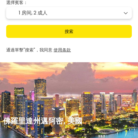
選擇賓客：
1 房间,
2 成人
搜索
通過單擊"搜索"，我同意
使用条款
佛羅里達州邁阿密, 美國