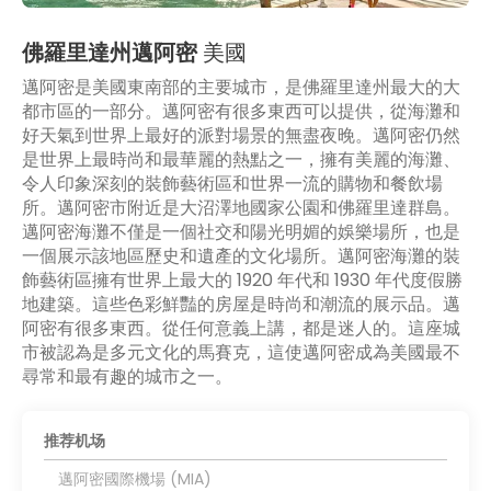
佛羅里達州邁阿密
美國
邁阿密是美國東南部的主要城市，是佛羅里達州最大的大
都市區的一部分。邁阿密有很多東西可以提供，從海灘和
好天氣到世界上最好的派對場景的無盡夜晚。邁阿密仍然
是世界上最時尚和最華麗的熱點之一，擁有美麗的海灘、
令人印象深刻的裝飾藝術區和世界一流的購物和餐飲場
所。邁阿密市附近是大沼澤地國家公園和佛羅里達群島。
邁阿密海灘不僅是一個社交和陽光明媚的娛樂場所，也是
一個展示該地區歷史和遺產的文化場所。邁阿密海灘的裝
飾藝術區擁有世界上最大的 1920 年代和 1930 年代度假勝
地建築。這些色彩鮮豔的房屋是時尚和潮流的展示品。邁
阿密有很多東西。從任何意義上講，都是迷人的。這座城
市被認為是多元文化的馬賽克，這使邁阿密成為美國最不
尋常和最有趣的城市之一。
推荐机场
邁阿密國際機場 (MIA)