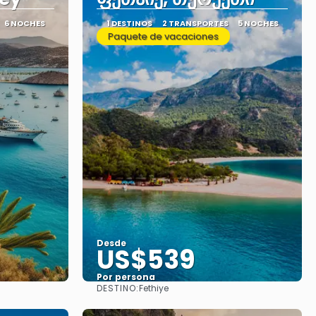
6 NOCHES
1 DESTINOS
2 TRANSPORTES
5 NOCHES
Paquete de vacaciones
Desde
US$539
Por persona
DESTINO:
Fethiye
Ver