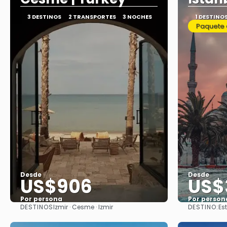
3 DESTINOS
2 TRANSPORTES
3 NOCHES
1 DESTINO
Paquete 
Desde
Desde
US$906
US$
Por persona
Por person
DESTINOS
DESTINO:
Izmir · Cesme · Izmir
Es
Ver