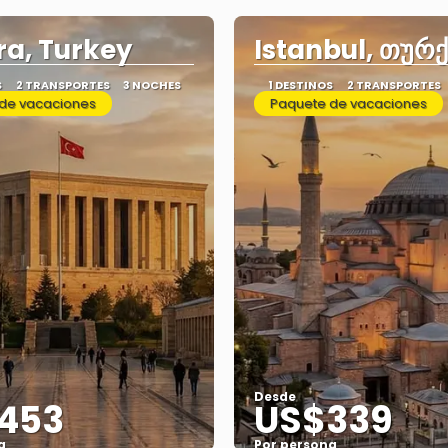
a, Turkey
Istanbul, თურ
S
2 TRANSPORTES
3 NOCHES
1 DESTINOS
2 TRANSPORTES
de vacaciones
Paquete de vacaciones
Desde
453
US$339
a
Por persona