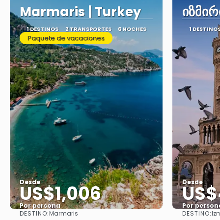
Marmaris | Turkey
იზმირ
1 DESTINOS
2 TRANSPORTES
6 NOCHES
1 DESTINO
Paquete de vacaciones
Desde
Desde
US$1,006
US$
Por persona
Por person
DESTINO:
DESTINO:
Marmaris
Iz
Ver