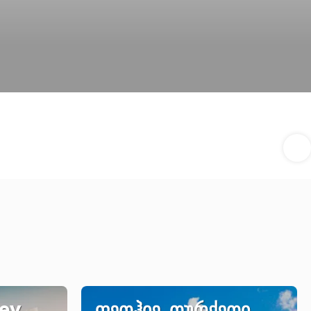
key
ფეთჰიე, თურქეთი