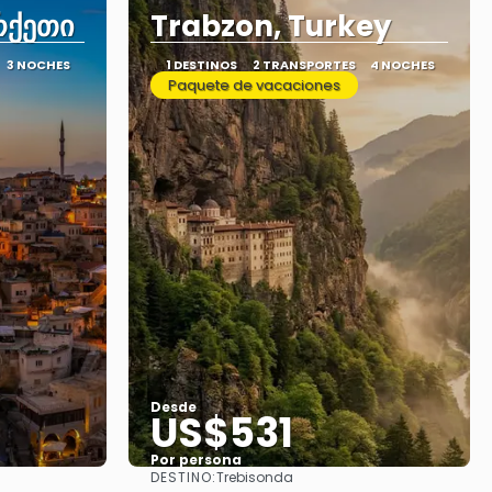
რქეთი
Trabzon, Turkey
3 NOCHES
1 DESTINOS
2 TRANSPORTES
4 NOCHES
Paquete de vacaciones
Desde
US$531
Por persona
DESTINO:
Trebisonda
Ver