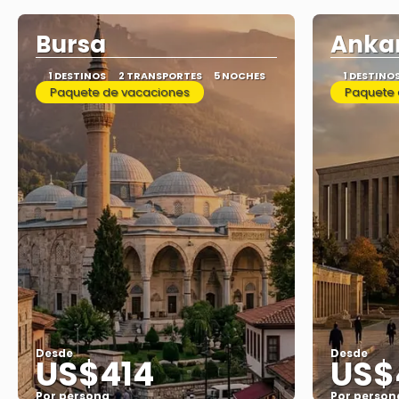
Bursa
Ankar
1 DESTINOS
2 TRANSPORTES
5 NOCHES
1 DESTINO
Paquete de vacaciones
Paquete 
Desde
Desde
US$414
US$
Por persona
Por person