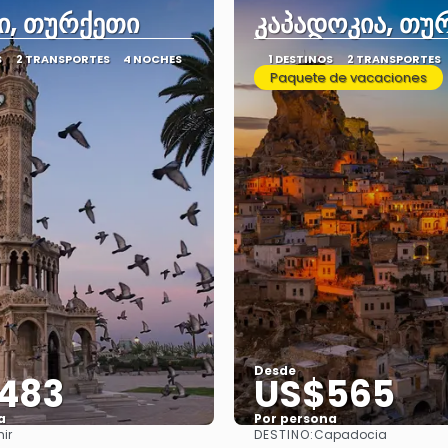
ი, თურქეთი
კაპადოკია, თუ
S
2 TRANSPORTES
4 NOCHES
1 DESTINOS
2 TRANSPORTES
Paquete de vacaciones
Desde
483
US$565
a
Por persona
DESTINO:
mir
Capadocia
Ver
Ver