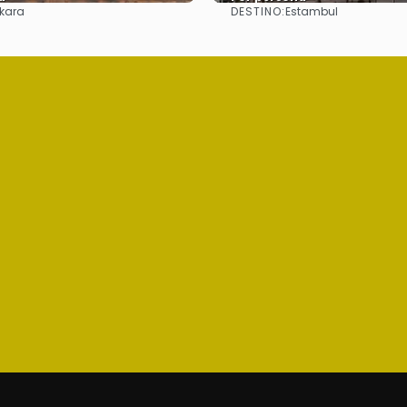
DESTINO:
kara
Estambul
Ver
Ver