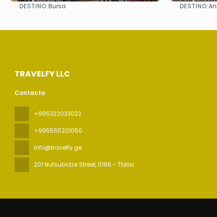
DESTINO:
DESTINO:
Bursa
An
Ver
TRAVELFY LLC
Contacto
+995322033022
+995555201050
info@travelfy.ge
201 Nutsubidze Street
, 0186 - Tbilisi