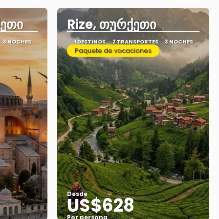
ქეთი
Rize, თურქეთი
3 NOCHES
1 DESTINOS
2 TRANSPORTES
3 NOCHES
Paquete de vacaciones
Desde
US$628
Por persona