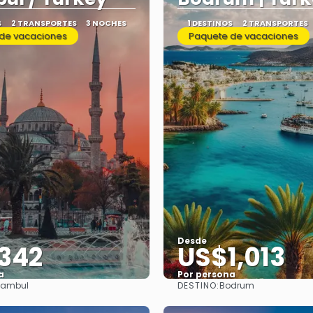
S
2 TRANSPORTES
3 NOCHES
1 DESTINOS
2 TRANSPORTES
de vacaciones
Paquete de vacaciones
Desde
342
US$1,013
a
Por persona
DESTINO:
tambul
Bodrum
Ver
Ver