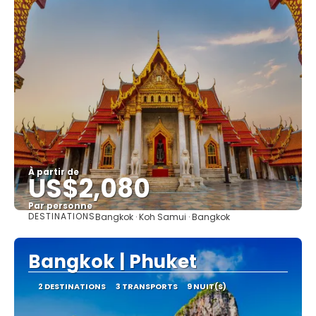
À partir de
US$2,080
Par personne
DESTINATIONS
Bangkok · Koh Samui · Bangkok
Afficher
Bangkok | Phuket
2 DESTINATIONS
3 TRANSPORTS
9 NUIT(S)