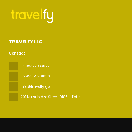
TRAVELFY LLC
Contact
+995322033022
+995555201050
info@travelfy.ge
201 Nutsubidze Street
, 0186 - Tbilisi