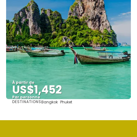
À partir de
US$1,452
Par personne
DESTINATIONS
Bangkok · Phuket
Afficher