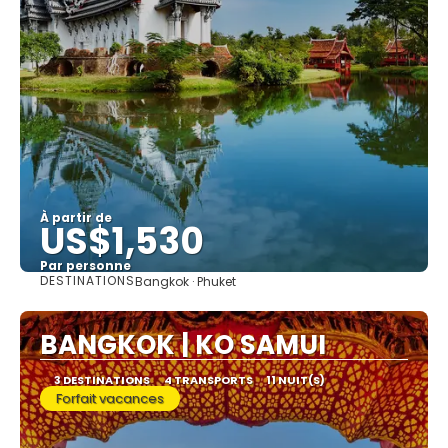
À partir de
US$1,530
Par personne
DESTINATIONS
Bangkok · Phuket
Afficher
BANGKOK | KO SAMUI
3 DESTINATIONS
4 TRANSPORTS
11 NUIT(S)
Forfait vacances