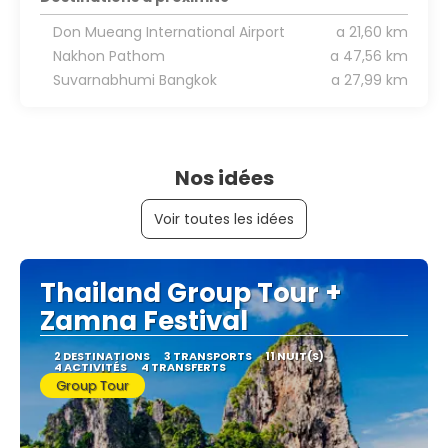
Don Mueang International Airport
a 21,60 km
Nakhon Pathom
a 47,56 km
Suvarnabhumi Bangkok
a 27,99 km
Nos idées
Voir toutes les idées
Thailand Group Tour +
Zamna Festival
2 DESTINATIONS
3 TRANSPORTS
11 NUIT(S)
4 ACTIVITÉS
4 TRANSFERTS
Group Tour