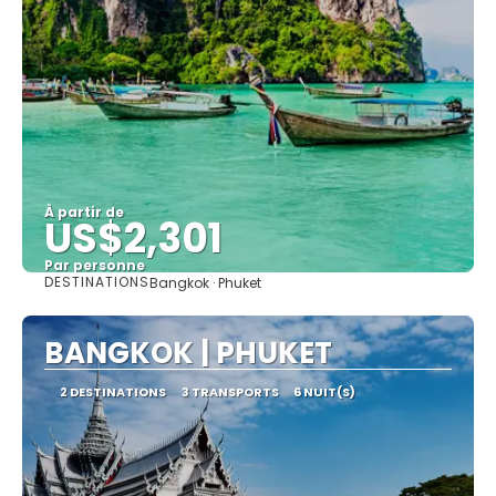
À partir de
US$2,301
Par personne
DESTINATIONS
Bangkok · Phuket
Afficher
BANGKOK | PHUKET
2 DESTINATIONS
3 TRANSPORTS
6 NUIT(S)