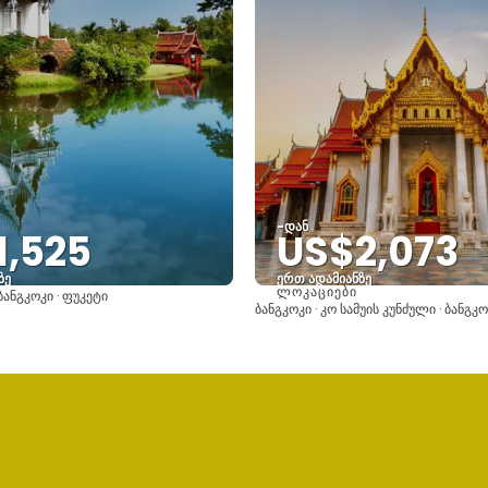
-დან
1,525
US$2,073
ზე
ერთ ადამიანზე
ᲚᲝᲙᲐᲪᲘᲔᲑᲘ
ბანგკოკი · ფუკეტი
იხილეთ
იხილეთ
ბანგკოკი · კო სამუის კუნძული · ბანგკ