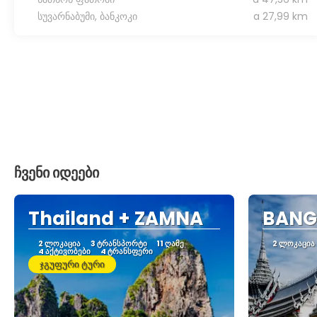
სუვარნაბუმი, ბანკოკი
a 27,99 km
ჩვენი იდეები
Thailand + ZAMNA
BANG
2 ᲚᲝᲙᲐᲪᲘᲐ
3 ᲢᲠᲐᲜᲡᲞᲝᲠᲢᲘ
11 ᲦᲐᲛᲔ
2 ᲚᲝᲙᲐᲪᲘᲐ
4 ᲐᲥᲢᲘᲕᲝᲑᲔᲑᲘ
4 ᲢᲠᲐᲜᲡᲤᲔᲠᲘ
ჯგუფური ტური