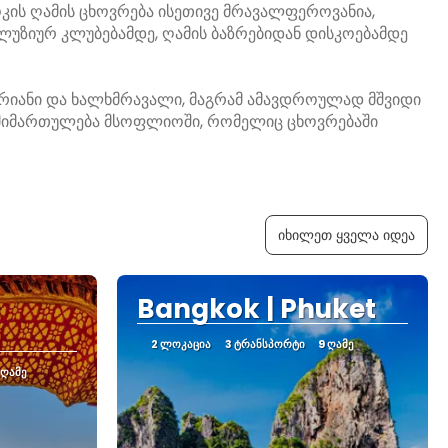
კის ღამის ცხოვრება ისეთივე მრავალფეროვანია,
უზიურ კლუბებამდე, ღამის ბაზრებიდან დისკოებამდე
ურიანი და ხალხმრავალი, მაგრამ ამავდროულად მშვიდი
ი მიმართულება მსოფლიოში, რომელიც ცხოვრებაში
იხილეთ ყველა იდეა
Bangkok | Phuket
2 ᲚᲝᲙᲐᲪᲘᲐ
3 ᲢᲠᲐᲜᲡᲞᲝᲠᲢᲘ
9 ᲦᲐᲛᲔ
 ᲦᲐᲛᲔ