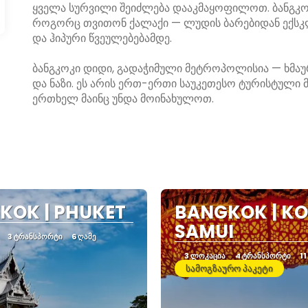
ყველა სურვილი შეიძლება დააკმაყოფილოთ. ბანგკო
როგორც თვითონ ქალაქი — ლუდის ბარებიდან ექსკლ
და ჰიპური წვეულებებამდე.
ბანგკოკი დიდი, გადაჭიმული მეტროპოლისია — ხმა
და ნაზი. ეს არის ერთ-ერთი საუკეთესო ტურისტულ
ერთხელ მაინც უნდა მოინახულოთ.
KOK | PHUKET
BANGKOK | KO
SAMUI
3 ᲢᲠᲐᲜᲡᲞᲝᲠᲢᲘ
6 ᲦᲐᲛᲔ
3 ᲚᲝᲙᲐᲪᲘᲐ
4 ᲢᲠᲐᲜᲡᲞᲝᲠᲢᲘ
11
სამოგზაურო პაკეტი