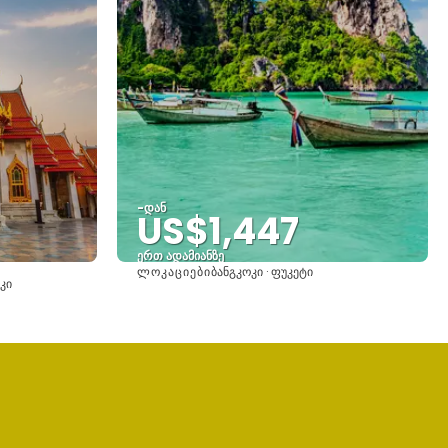
-დან
US$1,447
ერთ ადამიანზე
ᲚᲝᲙᲐᲪᲘᲔᲑᲘ
ბანგკოკი · ფუკეტი
იხილეთ
ოკი