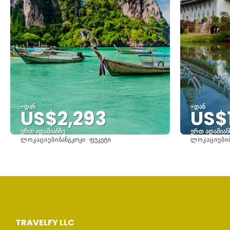
-დან
-დან
US$2,293
US$
ერთ ადამიანზე
ერთ ადამიან
ᲚᲝᲙᲐᲪᲘᲔᲑᲘ
ᲚᲝᲙᲐᲪᲘᲔᲑᲘ
ბანგკოკი · ფუკეტი
იხილეთ
TRAVELFY LLC