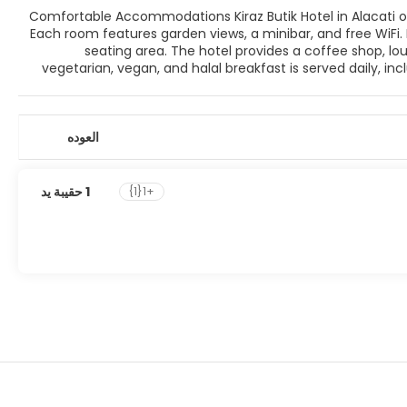
Comfortable Accommodations Kiraz Butik Hotel in Alacati offers family rooms with air-conditioning, balconies, and private bathrooms.
Each room features garden views, a minibar, and free WiFi. Dining and Leisure Guests can enjoy a restaurant, bar, terrace, and outdoor
seating area. The hotel provides a coffee shop, lounge, and free on-site
vegetarian, vegan, and halal breakfast is served daily, incl
include a paid shuttle, 24-hour front desk, and daily housekeeping. Nearby Attractions Ilıca Beach is less than 1 km aw
Antique City is 6 km f
العوده
1 حقيبة يد
+1{1}