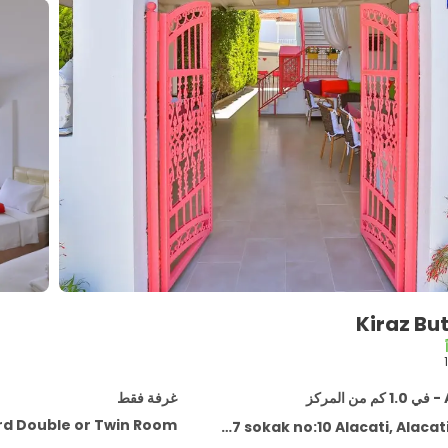
Kiraz But
كز
غرفة فقط
d Double or Twin Room
Fevzi Cakmak Mahallesi 4067 sokak no:10 Alacati, A