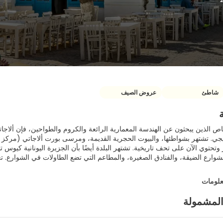
شاطئ
عروض الصيف
اص الذين يبحثون عن الهندسة المعمارية الرائعة والكروم والطواحين، فإن ألاج
يجي. تشتهر بشواطئها، والبيوت الحجرية القديمة، ومرسى بورت ألاجاتي (مركز لل
توي الآن على تحف تاريخية. تشتهر البلدة أيضًا بأن الجزيرة اليونانية كيوس تبع
الشوارع الضيقة، والفنادق الصغيرة، والمطاعم التي تضع الطاولات في الشوارع. ت
علومات
المشمولة