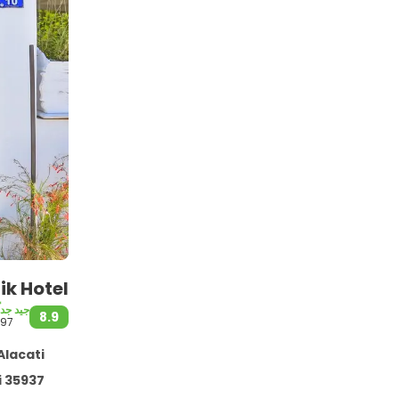
ik Hotel
جيد جداً
8.9
197
Alacati - في 1.0 كم من المر
lacati 35937