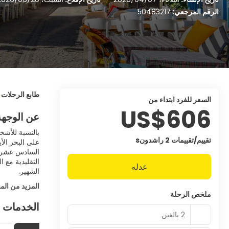
الرقم المرجعي:
50483217
طابع الرحلات
السعر للفرد ابتداء من
US$606
عن الوجهة
بالنسبة للأشخ
تقييم/تقييمات 2 راشدونs
على البحر الأ
السادس عشر وتح
التقليدية مع 
عدله
الشهير.
المزيد من الم
ملخص الرحلة
الخدمات 
2 بالغين