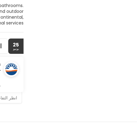
nal services
sme Marina.
25
ا
يونيو
s
م
انظر التف