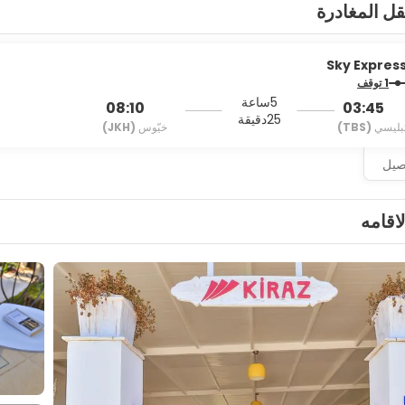
قل المغادرة
Sky Expres
1 توقف
5ساعة
08:10
03:45
25دقيقة
بليسي
(TBS)
خيّوس
(JKH)
اصيل
لاقامه