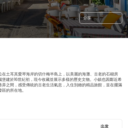
分享
位在土耳其愛琴海岸的切什梅半島上，以美麗的海灘、古老的石砌房
堡建於16世紀初，現今收藏並展示多樣的歷史文物。小鎮也因鄰近希
巷弄之間，感受傳統的古老生活氣息，入住別緻的精品旅館，並在擺滿
發區的所在地。
出发