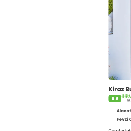
Kiraz B
非常
8.9
19
Alaca
Fevzi Cakma
Comfortable Accommodations Kiraz Butik Hotel