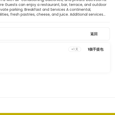
vices A continental,
ities, fresh pastries, cheese, and juice. Additional services
Castle and Cesme Marina.
返回
1個手提包
+1 天