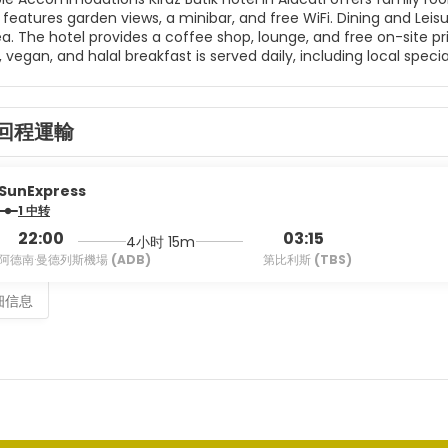
n views, a minibar, and free WiFi. Dining and Leisure Guests can enjoy a restaurant, bar, terrace, and outdoor
he hotel provides a coffee shop, lounge, and free on-site private parking. Breakfast and Ser
 vegan, and halal breakfast is served daily, including local special
, 24-hour front desk, and daily housekeeping. Nearby Attractions Ilıca Beach is less than 1 km away, while Erythrai
ty is 6 km from the hotel. Other nearby points include Cesme 
回程運輸
SunExpress
1 中转
22:00
03:15
4小时 15m
阿德南·曼德列斯機場
(ADB)
第比利斯
(TBS)
细信息