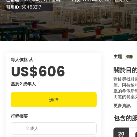
引用ID:
50483217
主题
海灘
每人價格 从
US$606
關於目
對於尋找壯
基於2 成年人
屋、阿拉恰
臘的希俄斯
街道的餐桌
选择
更多資訊
行程摘要
包含的
2 成人
20