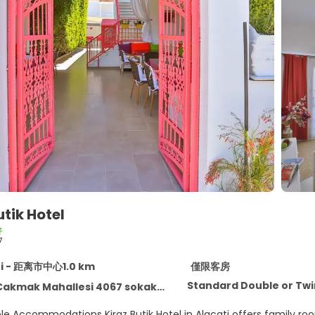
utik Hotel
好
7
ti - 距离市中心1.0 km
僅限客房
Standard Double or Tw
k Mahallesi 4067 sokak no:10 Alacati, Alacati 35937
 in Alacati offers family rooms with air-conditioning, balconies, and private bathrooms.