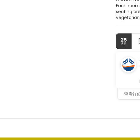
Each room features garde
seating area. T
vegetarian,
include a paid shuttle
Antique Ci
25
6月
查看详