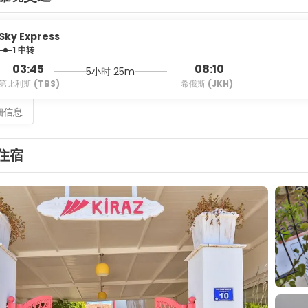
Sky Express
1 中转
03:45
08:10
5小时 25m
第比利斯
(TBS)
希俄斯
(JKH)
细信息
住宿