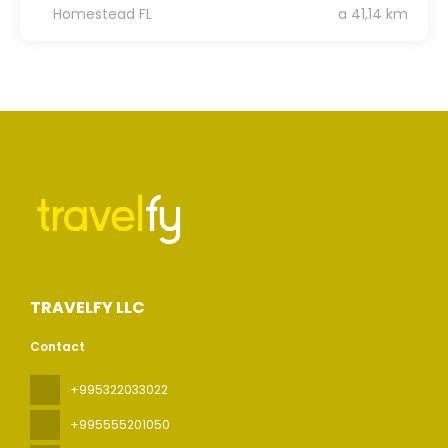
Homestead FL
a 41,14 km
TRAVELFY LLC
Contact
+995322033022
+995555201050