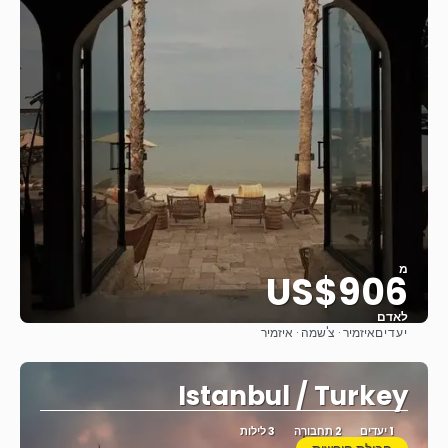
מ
US$906
לאדם
יעדים
איזמיר · צ'שמה · איזמיר
ראה
Istanbul / Turkey
1 יעדים
2 תחבורה
3 לילות