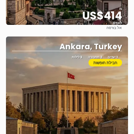
מ
US$414
לאדם
אל:
בורסה
ראה
Ankara, Turkey
1 יעדים
2 תחבורה
3 לילות
חבילת חופשות