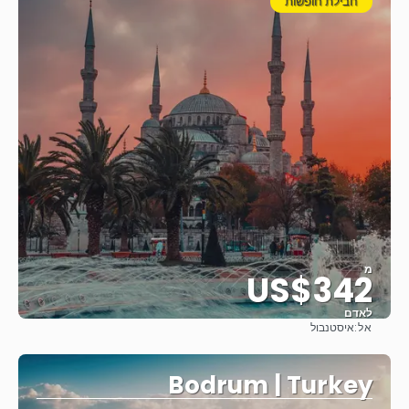
חבילת חופשות
מ
US$342
לאדם
אל:
איסטנבול
ראה
Bodrum | Turkey