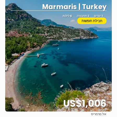
Marmaris | Turkey
1 יעדים
2 תחבורה
6 לילות
חבילת חופשות
מ
US$1,006
לאדם
אל:
מרמריס
ראה