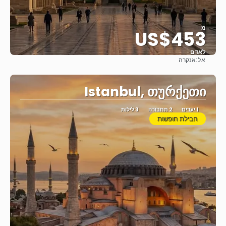
מ
US$453
לאדם
אל:
אנקרה
ראה
Istanbul, თურქეთი
1 יעדים
2 תחבורה
3 לילות
חבילת חופשות