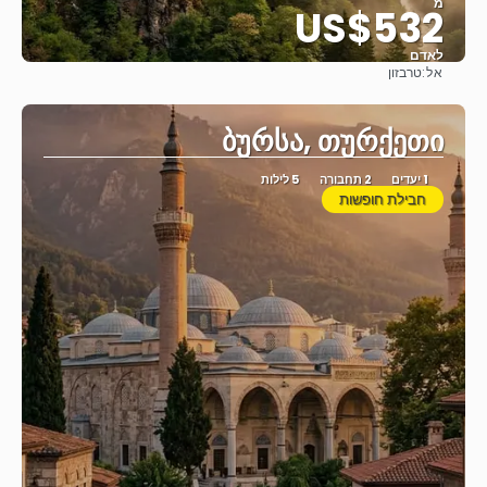
מ
US$532
לאדם
אל:
טרבזון
ראה
ბურსა, თურქეთი
1 יעדים
2 תחבורה
5 לילות
חבילת חופשות