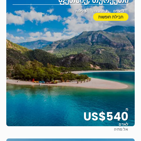
ფეთჰიე, თურქეთი
1 יעדים
2 תחבורה
5 לילות
חבילת חופשות
מ
US$540
לאדם
אל:
פתיה
ראה