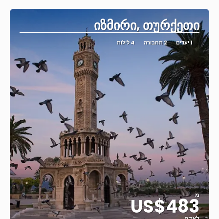
იზმირი, თურქეთი
1 יעדים
2 תחבורה
4 לילות
מ
US$483
לאדם