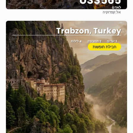
US$565
לאדם
אל:
קפדוקיה
ראה
Trabzon, Turkey
1 יעדים
2 תחבורה
4 לילות
חבילת חופשות