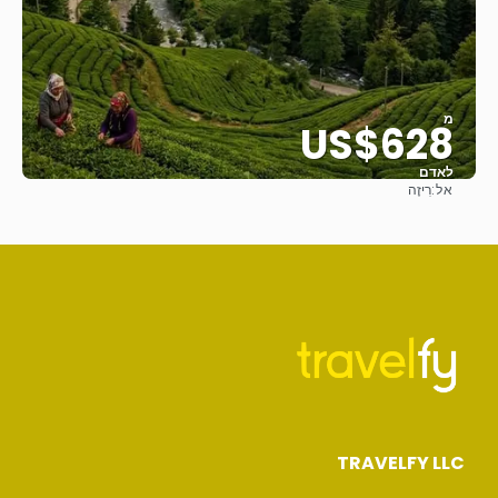
מ
US$628
לאדם
אל:
רִיזֶה
ראה
TRAVELFY LLC