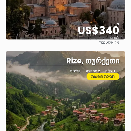
מ
US$340
לאדם
אל:
איסטנבול
ראה
Rize, თურქეთი
1 יעדים
2 תחבורה
3 לילות
חבילת חופשות