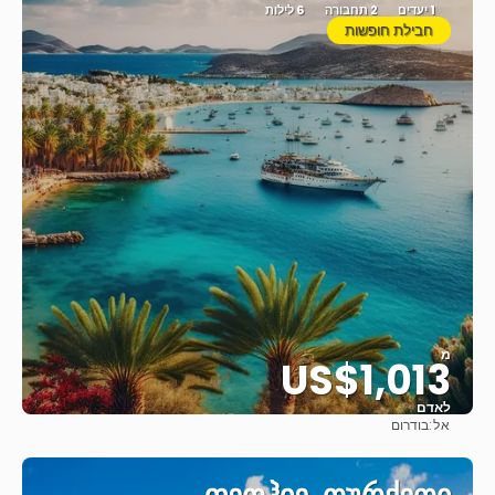
1 יעדים
2 תחבורה
6 לילות
חבילת חופשות
מ
US$1,013
לאדם
אל:
בודרום
ראה