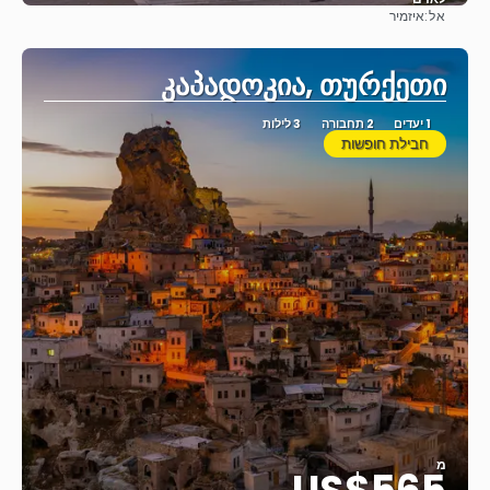
אל:
איזמיר
ראה
კაპადოკია, თურქეთი
1 יעדים
2 תחבורה
3 לילות
חבילת חופשות
מ