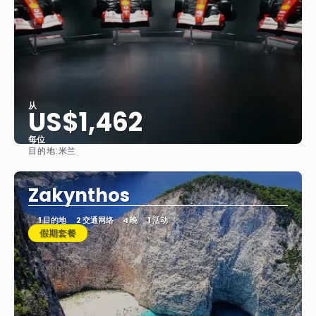
从
US$1,462
每位
目的地:
米兰
看到
Zakynthos
1 目的地
2 交通网络
4 晚
1 活动
假期套餐