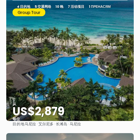
4 目的地
5 交通网络
10 晚
7 活动项目
1 ПРЕНАСЯМ
Group Tour
从
US$2,879
每位
目的地
马尼拉 · 艾尔尼多 · 长滩岛 · 马尼拉
看到