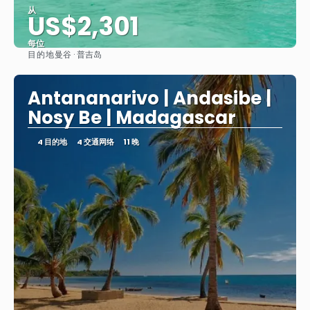
从
US$2,301
每位
目的地
曼谷 · 普吉岛
看到
Antananarivo | Andasibe |
Nosy Be | Madagascar
4 目的地
4 交通网络
11 晚