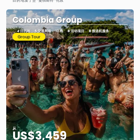
目的地
爱丁堡 · 曼彻斯特 · 伦敦
看到
Colombia Group
4 目的地
5 交通网络
12 晚
8 活动项目
8 接送机服务
Group Tour
从
US$3,459