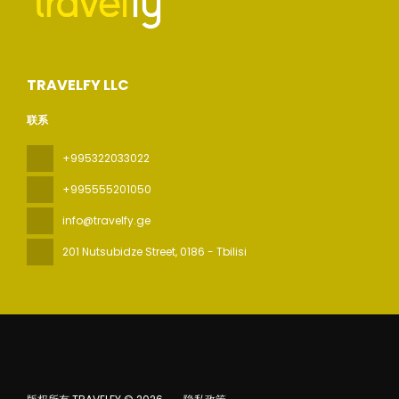
TRAVELFY LLC
联系
+995322033022
+995555201050
info@travelfy.ge
201 Nutsubidze Street
, 0186 - Tbilisi