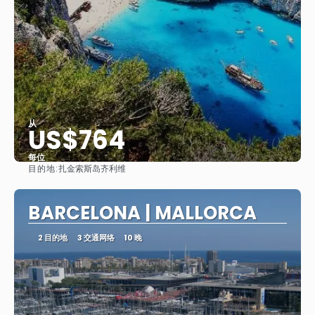
从
US$764
每位
目的地:
扎金索斯岛齐利维
看到
BARCELONA | MALLORCA
2 目的地
3 交通网络
10 晚