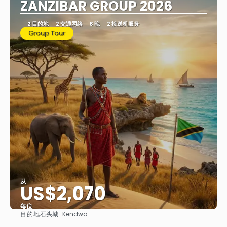
ZANZIBAR GROUP 2026
2 目的地
2 交通网络
8 晚
2 接送机服务
Group Tour
从
US$2,070
每位
目的地
石头城 · Kendwa
看到