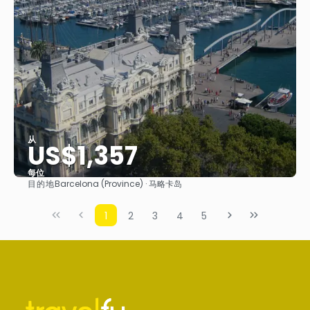
从
US$1,357
每位
目的地
Barcelona (Province) · 马略卡岛
看到
1
2
3
4
5