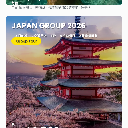
每位
目的地
波哥大 · 麦德林 · 卡塔赫纳德印第亚斯 · 波哥大
看到
JAPAN GROUP 2026
3 目的地
2 交通网络
9 晚
6 活动项目
2 接送机服务
Group Tour
从