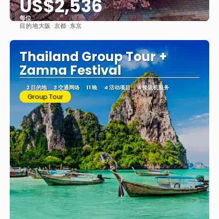
US$2,536
每位
目的地
大阪 · 京都 · 东京
看到
Thailand Group Tour +
Zamna Festival
2 目的地
3 交通网络
11 晚
4 活动项目
4 接送机服务
Group Tour