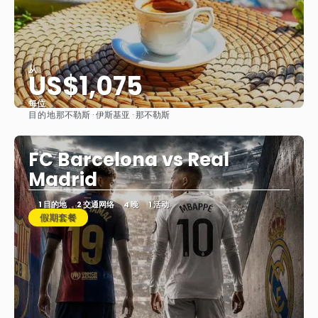
从
US$1,075
每位
目的地
那不勒斯 · 伊斯基亚 · 那不勒斯
看到
FC Barcelona vs Real
Madrid
1 目的地
2 交通网络
4 晚
1 活动
假期套餐