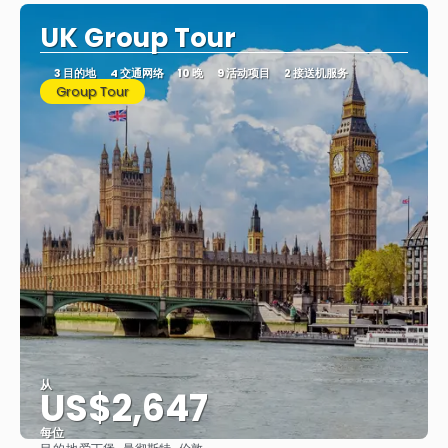
UK Group Tour
3 目的地
4 交通网络
10 晚
9 活动项目
2 接送机服务
Group Tour
从
US$2,647
每位