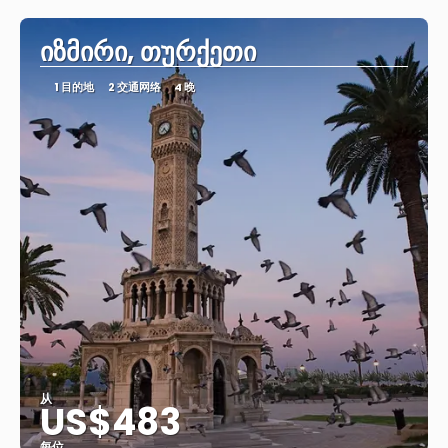
იზმირი, თურქეთი
1 目的地
2 交通网络
4 晚
从
US$483
每位