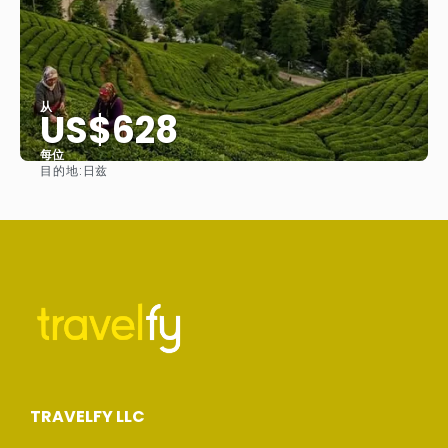
从
US$628
每位
目的地:
日兹
看到
TRAVELFY LLC