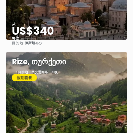
从
US$340
每位
目的地:
伊斯坦布尔
看到
Rize, თურქეთი
1 目的地
2 交通网络
3 晚
假期套餐