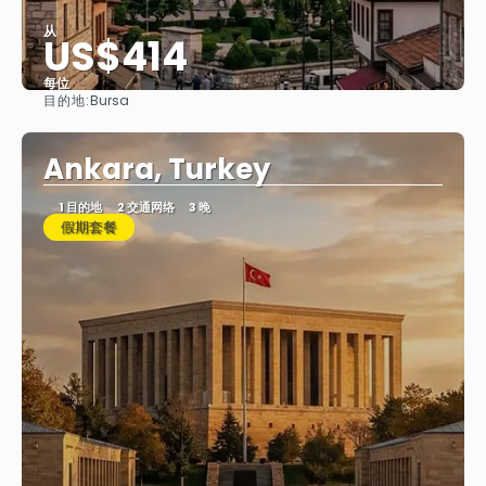
从
US$414
每位
目的地:
Bursa
看到
Ankara, Turkey
1 目的地
2 交通网络
3 晚
假期套餐