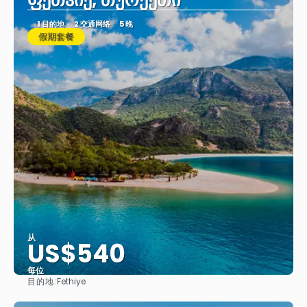
ფეთჰიე, თურქეთი
1 目的地
2 交通网络
5 晚
假期套餐
从
US$540
每位
目的地:
Fethiye
看到