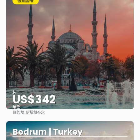
假期套餐
从
US$342
每位
目的地:
伊斯坦布尔
看到
Bodrum | Turkey