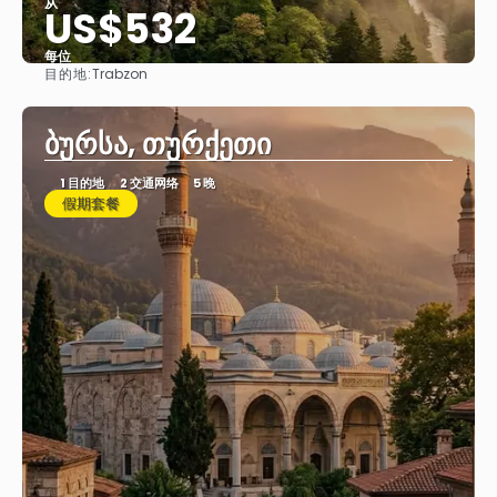
从
US$532
每位
目的地:
Trabzon
看到
ბურსა, თურქეთი
1 目的地
2 交通网络
5 晚
假期套餐