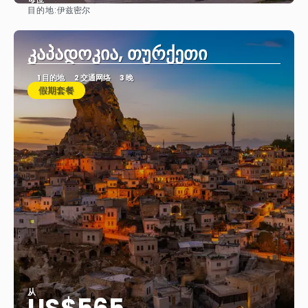
目的地:
伊兹密尔
看到
კაპადოკია, თურქეთი
1 目的地
2 交通网络
3 晚
假期套餐
从