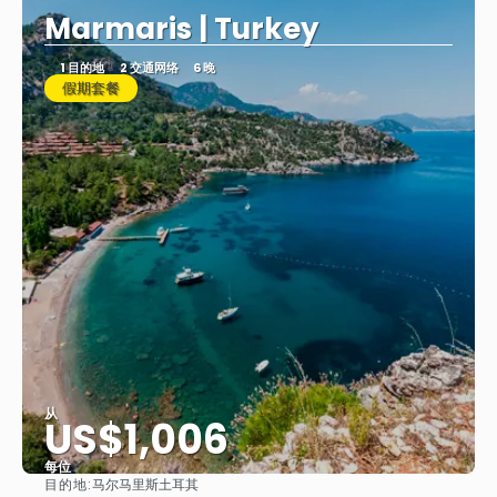
Marmaris | Turkey
1 目的地
2 交通网络
6 晚
假期套餐
从
US$1,006
每位
目的地:
马尔马里斯土耳其
看到