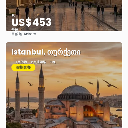
从
US$453
每位
目的地:
Ankara
看到
Istanbul, თურქეთი
1 目的地
2 交通网络
3 晚
假期套餐