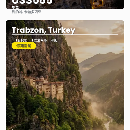
US$565
每位
目的地:
卡帕多西亚
看到
Trabzon, Turkey
1 目的地
2 交通网络
4 晚
假期套餐