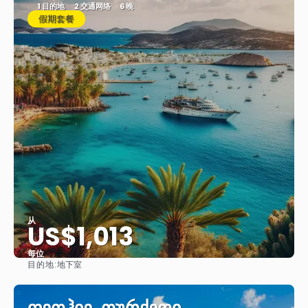
1 目的地
2 交通网络
6 晚
假期套餐
从
US$1,013
每位
目的地:
地下室
看到